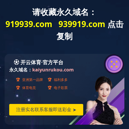
首
页
走
近
资
建
讯
业
首页
>
纪检监察
>
廉政建设
投
中
务
党
廉政建设
普法专栏
信访举报
心
领
团
纪
域
建
检
招
以案为鉴，警钟长鸣——建投房地产公司召开警示教育
会
设
监
标
企
日期：2025-06-04
察
采
业
www.jiuyou.com