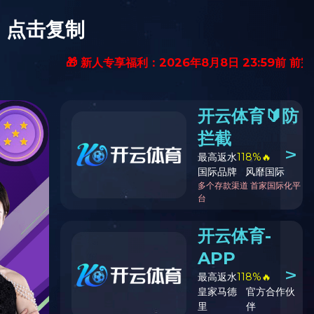
0791-83983112/0791-83955307
纪检监察
招标采购
企业文化
www.jiuyou.com